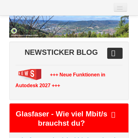
Fernwartung
NEWSTICKER BLOG
Kontakt
Über uns
+++ Neue Funktionen in
Autodesk 2027 +++
Impressum
AGB
Glasfaser - Wie viel Mbit/s
Datenschutz
brauchst du?