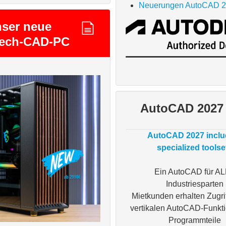
Neuerungen AutoCAD 
ser neue
tech-CAD-PC
AutoCAD 2027
AutoCAD 2027 inclu
specialized toolse
Ein AutoCAD für A
Industriesparten
Mietkunden erhalten Zugrif
vertikalen AutoCAD-Funkt
Programmteile