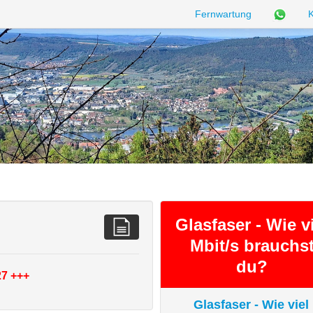
Fernwartung
K
Glasfaser - Wie v
Mbit/s brauchs
du?
27 +++
Glasfaser - Wie viel