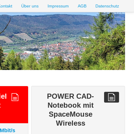
ontakt
Über uns
Impressum
AGB
Datenschutz
iel
POWER CAD-
t
Notebook mit
SpaceMouse
Wireless
 Mbit/s